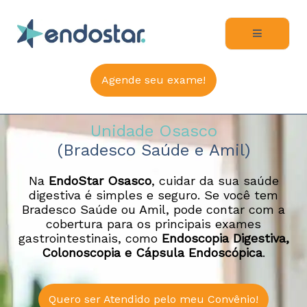
Ir
para
o
conteúdo
Agende seu exame!
Unidade Osasco
(Bradesco Saúde e Amil)
Na
EndoStar Osasco
, cuidar da sua saúde
digestiva é simples e seguro. Se você tem
Bradesco Saúde ou Amil, pode contar com a
cobertura para os principais exames
gastrointestinais, como
Endoscopia Digestiva,
Colonoscopia e Cápsula Endoscópica
.
Quero ser Atendido pelo meu Convênio!