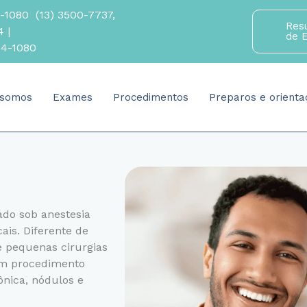
4-1080
(13) 3500-7737
,
Res
34
|
de 
84-1080
somos
Exames
Procedimentos
Preparos e orienta
ado sob anestesia
ais. Diferente de
e pequenas cirurgias
 um procedimento
ônica, nódulos e