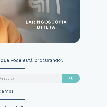
 que você está procurando?
arch
xames