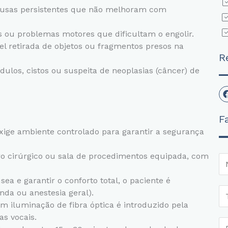
ausas persistentes que não melhoram com
 ou problemas motores que dificultam o engolir.
el retirada de objetos ou fragmentos presos na
R
dulos, cistos ou suspeita de neoplasias (câncer) de
F
xige ambiente controlado para garantir a segurança
o cirúrgico ou sala de procedimentos equipada, com
N
a
sea e garantir o conforto total, o paciente é
m
T
da ou anestesia geral).
e
e
m iluminação de fibra óptica é introduzido pela
*
l
as vocais.
E
e