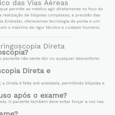
ico das Vias Aéreas
D
*
e que permite ao médico agir diretamente no foco do
 realização de biópsias complexas, a precisão das
Na Endostar, oferecemos tecnologia de ponta e um
 com o máximo de rigor técnico e cuidado humano.
ringoscopia Direta
oscopia?
 o paciente não sente dor ou qualquer desconforto
copia Direta e
 a Direta é feita sob anestesia, permitindo biópsias e
uso após o exame?
ia. O paciente também deve evitar forçar a voz nas
xame?