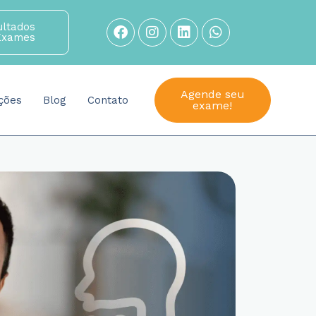
Facebook
Instagram
Linkedin
Whatsapp
ultados
Exames
Agende seu
ções
Blog
Contato
exame!