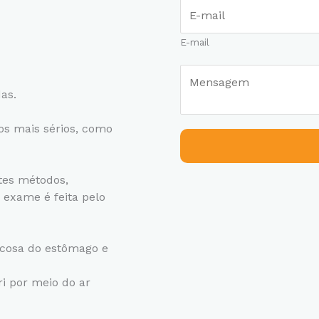
E
e
-
f
m
o
E-mail
a
n
M
i
e
e
l
o
as.
n
*
u
s
c
os mais sérios, como
a
e
g
l
e
u
ntes métodos,
m
l
 exame é feita pelo
*
a
r
c
ucosa do estômago e
o
m
ri por meio do ar
D
D