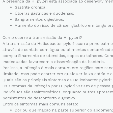
A presença da H. pylori está associada ao desenvolvimen
Gastrite crônica;
Úlceras gástricas e duodenais;
Sangramentos digestivos;
Aumento do risco de câncer gástrico em longo pr
Como ocorre a transmissão da H. pylori?
A transmissão da Helicobacter pylori ocorre principalmen
através do contato com água ou alimentos contaminado
compartilhamento de utensílios, copos ou talheres. Con
inadequadas favorecem a disseminação da bactéria.
Por isso, a infecção é mais comum em regiões com san
limitado, mas pode ocorrer em qualquer faixa etária e c
Quais são os principais sintomas da Helicobacter pylori?
Os sintomas da infecção por H. pylori variam de pessoa 
indivíduos são assintomáticos, enquanto outros apresen
persistentes de desconforto digestivo.
Entre os sintomas mais comuns estão:
Dor ou queimação na parte superior do abdômen;