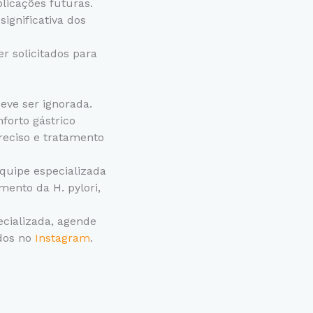
licações futuras.
ignificativa dos
r solicitados para
eve ser ignorada.
forto gástrico
eciso e tratamento
quipe especializada
ento da H. pylori,
ecializada, agende
dos no
Instagram
.