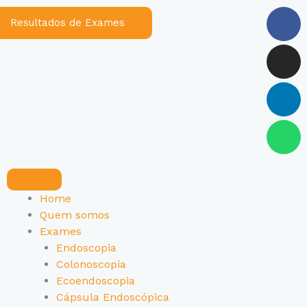
Fa
In
Li
Wh
Resultados de Exames
Home
Quem somos
Exames
Endoscopia
Colonoscopia
Ecoendoscopia
Cápsula Endoscópica