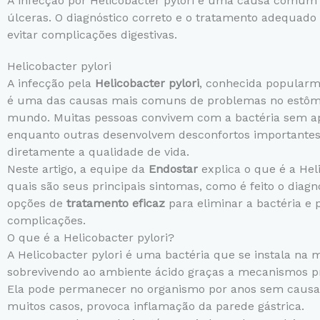
A infecção por Helicobacter pylori é uma causa comum d
úlceras. O diagnóstico correto e o tratamento adequado 
evitar complicações digestivas.
Helicobacter pylori
A infecção pela
Helicobacter pylori
, conhecida popular
é uma das causas mais comuns de problemas no estôm
mundo. Muitas pessoas convivem com a bactéria sem ap
enquanto outras desenvolvem desconfortos importante
diretamente a qualidade de vida.
Neste artigo, a equipe da
Endostar
explica o que é a Heli
quais são seus principais sintomas, como é feito o diagn
opções de
tratamento eficaz
para eliminar a bactéria e 
complicações.
O que é a Helicobacter pylori?
A Helicobacter pylori é uma bactéria que se instala na
sobrevivendo ao ambiente ácido graças a mecanismos pr
Ela pode permanecer no organismo por anos sem causa
muitos casos, provoca inflamação da parede gástrica.