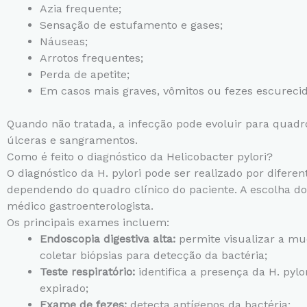
Azia frequente;
Sensação de estufamento e gases;
Náuseas;
Arrotos frequentes;
Perda de apetite;
Em casos mais graves, vômitos ou fezes escurecid
Quando não tratada, a infecção pode evoluir para quadr
úlceras e sangramentos.
Como é feito o diagnóstico da Helicobacter pylori?
O diagnóstico da H. pylori pode ser realizado por difere
dependendo do quadro clínico do paciente. A escolha do
médico gastroenterologista.
Os principais exames incluem:
Endoscopia digestiva alta:
permite visualizar a m
coletar biópsias para detecção da bactéria;
Teste respiratório:
identifica a presença da H. pylo
expirado;
Exame de fezes:
detecta antígenos da bactéria;