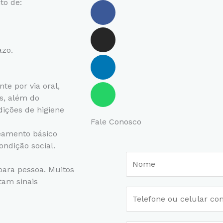
to de:
Facebook
Instagram
Linkedin
Whatsapp
azo.
te por via oral,
s, além do
dições de higiene
Fale Conosco
eamento básico
ondição social.
N
a
para pessoa. Muitos
m
tam sinais
T
e
e
*
l