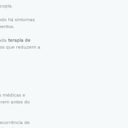
D
copia.
*
ndo há sintomas
mentos.
mada
terapia de
tos que reduzem a
s médicas e
orem antes do
recorrência de