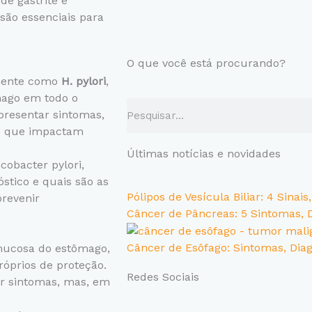
e gastrite e
são essenciais para
O que você está procurando?
mente como
H. pylori
,
ago em todo o
Search
resentar sintomas,
s que impactam
Últimas notícias e novidades
cobacter pylori,
óstico e quais são as
Pólipos de Vesícula Biliar: 4 Sina
prevenir
Câncer de Pâncreas: 5 Sintomas, 
Câncer de Esôfago: Sintomas, Dia
 mucosa do estômago,
óprios de proteção.
Redes Sociais
r sintomas, mas, em